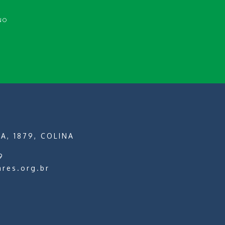
NO
A, 1879, COLINA
9
ares.org.br