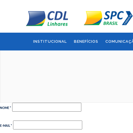
Deixe uma resposta
O seu endereço de e-mail não será publicado.
Campos obrigat
COMENTÁRIO
INSTITUCIONAL
BENEFÍCIOS
COMUNICAÇ
NOME
*
E-MAIL
*