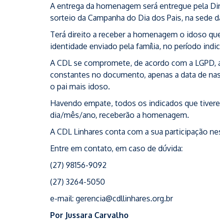
A entrega da homenagem será entregue pela Di
sorteio da Campanha do Dia dos Pais, na sede d
Terá direito a receber a homenagem o idoso qu
identidade enviado pela família, no período indi
A CDL se compromete, de acordo com a LGPD, a 
constantes no documento, apenas a data de n
o pai mais idoso.
Havendo empate, todos os indicados que tiver
dia/mês/ano, receberão a homenagem.
A CDL Linhares conta com a sua participação n
Entre em contato, em caso de dúvida:
(27) 98156-9092
(27) 3264-5050
e-mail: gerencia@cdllinhares.org.br
Por Jussara Carvalho