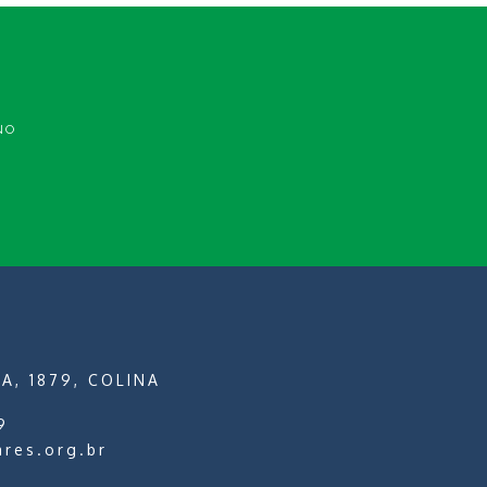
NO
A, 1879, COLINA
9
ares.org.br