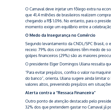
O Carnaval deve injetar um fôlego extra na eco
que 41,4 milhões de brasileiros realizem compra
chegando a R$ 1.096. No entanto, para o presid
momento exige um equilíbrio entre a celebração 
O Medo da Insegurança no Comércio
Segundo levantamento da CNDL/SPC Brasil, o 
receio: 79% dos consumidores têm medo de sofr
golpes financeiros (29%) são as maiores preoc
O presidente Elger Domingos Uliana ressalta que 
“Para evitar prejuízos, confira o valor na maquin
do banco”, orienta. Uliana sugere ainda limitar 
valores altos, prevenindo prejuízos em situaçõe
Alerta contra a “Ressaca Financeira”
Outro ponto de atenção destacado pelo presiden
32% dos que pretendem gastar no Carnaval já 