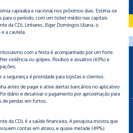
nomia capixaba e nacional nos próximos dias. Estima-se
s para o período, com um ticket médio nas capitais
ente da CDL Linhares, Elger Domingos Uliana, o
e a cautela.
entusiasmo com a festa é acompanhado por um forte
er violência ou golpes. Roubos e assaltos (63%) e
upações.
a segurança é prioridade para lojistas e clientes.
inha antes de pagar e ative alertas bancários no aplicativo
o Pix diário e desativar o pagamento por aproximação para
s de perdas em furtos.
te da CDL é a saúde financeira. A pesquisa mostra que
possuem contas em atraso, e quase metade (49%)