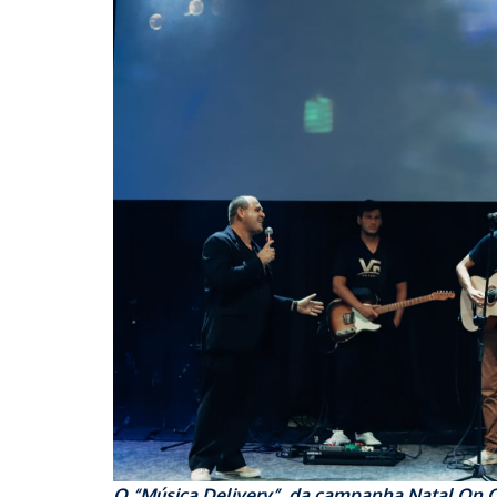
O “Música Delivery”, da campanha Natal On CD