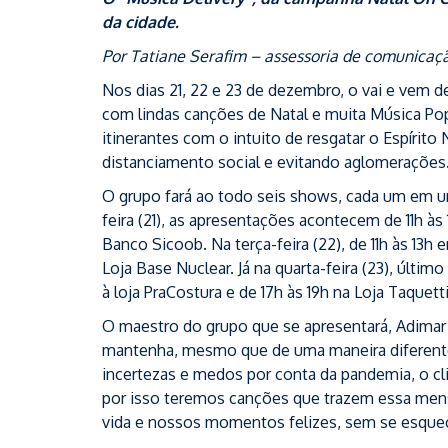
da cidade.
Por Tatiane Serafim – assessoria de comunicaç
Nos dias 21, 22 e 23 de dezembro, o vai e vem 
com lindas canções de Natal e muita Música Pop
itinerantes com o intuito de resgatar o Espírit
distanciamento social e evitando aglomerações
O grupo fará ao todo seis shows, cada um em u
feira (21), as apresentações acontecem de 11h às
Banco Sicoob. Na terça-feira (22), de 11h às 13h 
Loja Base Nuclear. Já na quarta-feira (23), últi
à loja PraCostura e de 17h às 19h na Loja Taquett
O maestro do grupo que se apresentará, Adimar 
mantenha, mesmo que de uma maneira diferen
incertezas e medos por conta da pandemia, o cl
por isso teremos canções que trazem essa mens
vida e nossos momentos felizes, sem se esquecer