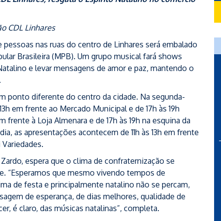
ão CDL Linhares
de pessoas nas ruas do centro de Linhares será embalado
ular Brasileira (MPB). Um grupo musical fará shows
o Natalino e levar mensagens de amor e paz, mantendo o
.
m ponto diferente do centro da cidade. Na segunda-
 13h em frente ao Mercado Municipal e de 17h às 19h
em frente à Loja Almenara e de 17h às 19h na esquina da
mo dia, as apresentações acontecem de 11h às 13h em frente
i Variedades.
Zardo, espera que o clima de confraternização se
te. “Esperamos que mesmo vivendo tempos de
ima de festa e principalmente natalino não se percam,
agem de esperança, de dias melhores, qualidade de
, é claro, das músicas natalinas”, completa.