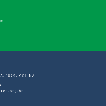
NO
A, 1879, COLINA
9
ares.org.br