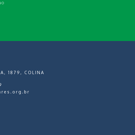
NO
A, 1879, COLINA
9
ares.org.br